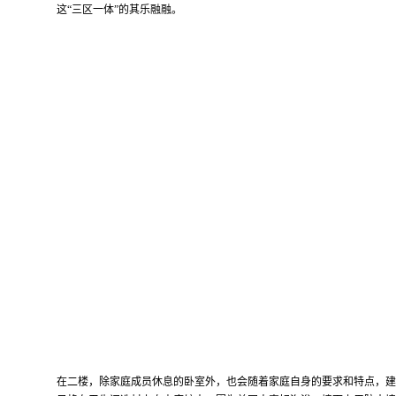
这
“
三区一体
”
的其乐融融。
在二楼，除家庭成员休息的卧室外，也会随着家庭自身的要求和特点，建