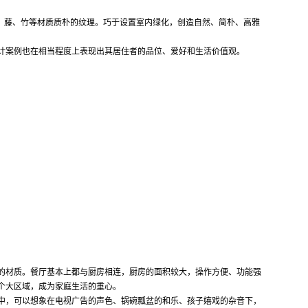
学生宿舍
、藤、竹等材质质朴的纹理。巧于设置室内绿化，创造自然、简朴、高雅
学校食堂
计案例也在相当程度上表现出其居住者的品位、爱好和生活价值观。
维修专业文章
的材质。餐厅基本上都与厨房相连，厨房的面积较大，操作方便、功能强
个大区域，成为家庭生活的重心。
中，可以想象在电视广告的声色、锅碗瓢盆的和乐、孩子嬉戏的杂音下，