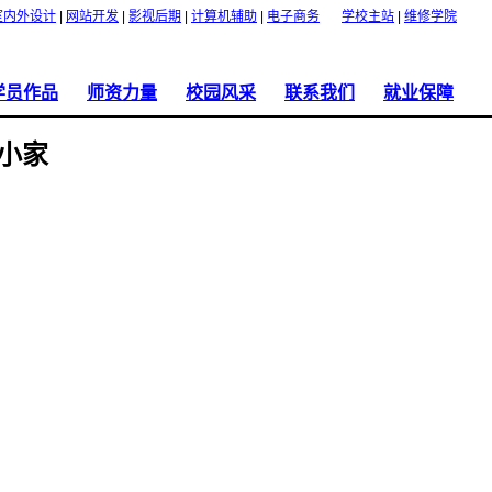
室内外设计
|
网站开发
|
影视后期
|
计算机辅助
|
电子商务
学校主站
|
维修学院
学员作品
师资力量
校园风采
联系我们
就业保障
平面设计
可取得职业资格证书及学历
联系方式
小家
证书
室内外设计
学校荣誉
入学需知
网站开发
维修实验室实景
食宿介绍
影视动画
接待中心
乘车路线
CAD机械制图
校园实景视频展示
缴费方式
校园实景展示
课程试听