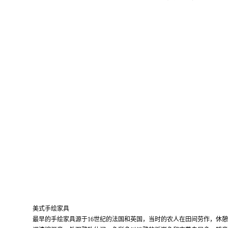
美式手绘家具
最早的手绘家具源于
16
世纪的法国和英国，当时的农人在田间劳作，休憩