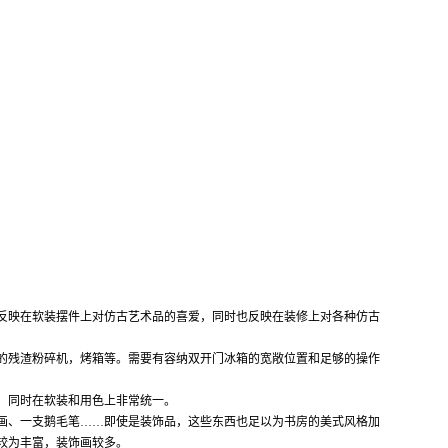
反映在软装摆件上对仿古艺术品的喜爱，同时也反映在装修上对各种仿古
的残渣粉碎机，烤箱等。需要有容纳双开门冰箱的宽敞位置和足够的操作
，同时在软装和用色上非常统一。
画、一支鹅毛笔
……
即使是装饰品，这些东西也足以为书房的美式风格加
较为丰富，装饰画较多。