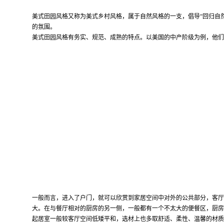
美式田园风格又称为美式乡村风格，属于自然风格的一支，倡导
“
回归自
的氛围。
美式田园风格有务实、规范、成熟的特点。以美国的中产阶级为例，他们
一般而言，进入了户门，就可以欣赏到家居空间中对外的公共部分，客厅
大。在与餐厅相对的厨房的另一侧，一般都有一个不太大的便餐区，厨房
起居室一般较客厅空间低矮平和，选材上也多取舒适、柔性、温馨的材质