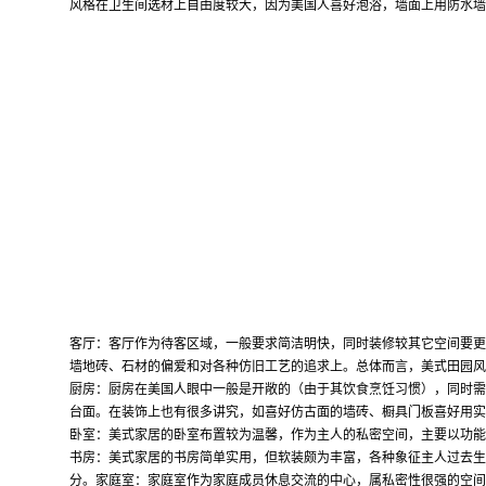
风格在卫生间选材上自由度较大，因为美国人喜好泡浴，墙面上用防水墙
客厅：
客厅作为待客区域，一般要求简洁明快，同时装修较其它空间要更
墙地砖、石材的偏爱和对各种仿旧工艺的追求上。总体而言，美式田园风
厨房：
厨房在美国人眼中一般是开敞的（由于其饮食烹饪习惯），同时需
台面。在装饰上也有很多讲究，如喜好仿古面的墙砖、橱具门板喜好用实
卧室：
美式家居的卧室布置较为温馨，作为主人的私密空间，主要以功能
书房：
美式家居的书房简单实用，但软装颇为丰富，各种象征主人过去生
分。家庭室：家庭室作为家庭成员休息交流的中心，属私密性很强的空间