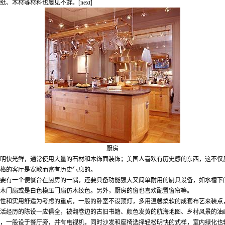
纸、木材等材料也屡见不鲜。
[next]
厨房
明快光鲜，通常使用大量的石材和木饰面装饰；美国人喜欢有历史感的东西，这不仅
格的客厅是宽敞而富有历史气息的。
要有一个便餐台在厨房的一隅，还要具备功能强大又简单耐用的厨具设备，如水槽下
木门扇或是白色模压门扇仿木纹色。另外，厨房的窗也喜欢配置窗帘等。
性和实用舒适为考虑的重点，一般的卧室不设顶灯，多用温馨柔软的成套布艺来装点
活经历的陈设一应俱全，被翻卷边的古旧书籍、颜色发黄的航海地图、乡村风景的油
，一般设于餐厅旁，并有电视机，同时沙发和座椅选择轻松明快的式样，室内绿化也