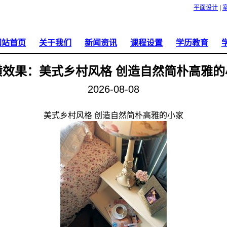
平面设计
|
网站首页
关于我们
新闻资讯
课程设置
学历教育
开课通知
平面设计
中专
潢效果：美式乡村风格 创造自然简朴高雅的
2026-08-08
新闻公告
室内外设计
大专
学校新闻
网站开发
本科
美式乡村风格
创造自然简朴高雅的小家
招生资讯
影视后期
建筑制图设计
机械制图设计
电子商务