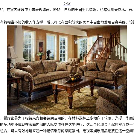
卧室
然
”
，在室内环境中力求表现悠闲、舒畅、自然的田园生活情趣，也常运用天然木、石
有着相当不错的收入作支撑，所以可以在面积较大的居室中自由地发展自身喜好，设
、餐厅都是为了招待来宾和宴请朋友用的。在材料选择上多倾向于较硬、光挺、华丽
的多功能还体现在家庭内部的人际交流多在这里进行，这两个区域会同起居室连成一
组合，可以有效地建立起一种温情暖意的家庭氛围，电视等娱乐用品也放在这一空间